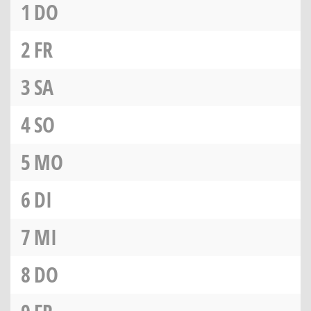
1
DO
2
FR
3
SA
4
SO
5
MO
6
DI
7
MI
8
DO