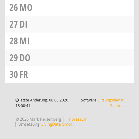
26
MO
27
DI
28
MI
29
DO
30
FR
letzte Änderung: 08.08.2026
Software:
Sitzungsdienst
(Wird in
18:00:41
Session
© 2026 Mark Peißenberg
Impressum
Umsetzung:
LivingData GmbH