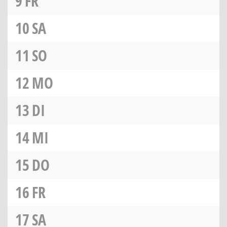
9
FR
10
SA
11
SO
12
MO
13
DI
14
MI
15
DO
16
FR
17
SA