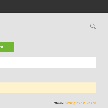
Rec
en
(Wird in
Software:
Sitzungsdienst
Session