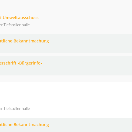
nd Umweltausschuss
er Tiefstollenhalle
ntliche Bekanntmachung
erschrift -Bürgerinfo-
er Tiefstollenhalle
ntliche Bekanntmachung