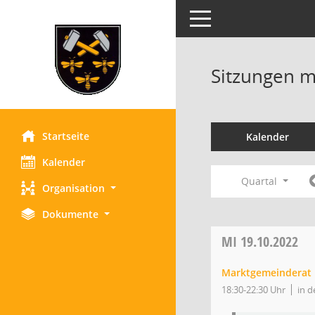
Toggle navigation
Sitzungen mi
Startseite
Kalender
Kalender
Quartal
Organisation
Dokumente
MI
19.10.2022
Marktgemeinderat
18:30-22:30 Uhr
in d