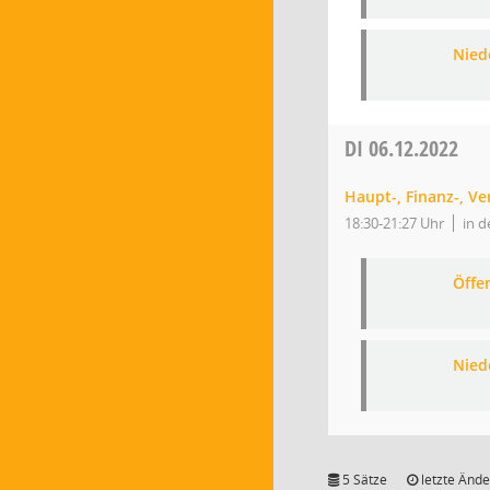
Nied
DI
06.12.2022
Haupt-, Finanz-, V
18:30-21:27 Uhr
in d
Öffe
Nied
5 Sätze
letzte Ände