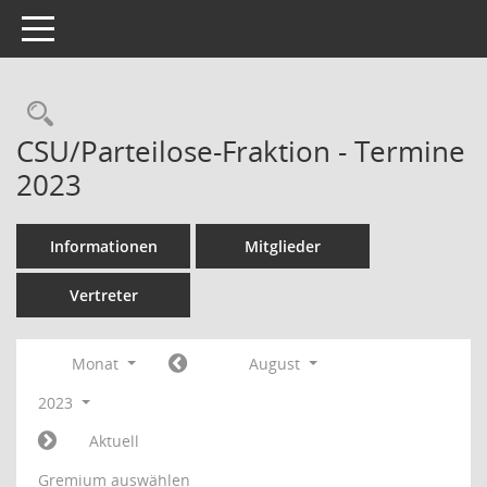
Toggle navigation
Rechercheauswahl
CSU/Parteilose-Fraktion - Termine
2023
Informationen
Mitglieder
Vertreter
Monat
August
2023
Aktuell
Gremium auswählen