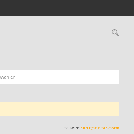
Rec
swählen
(Wird in
Software:
Sitzungsdienst
Session