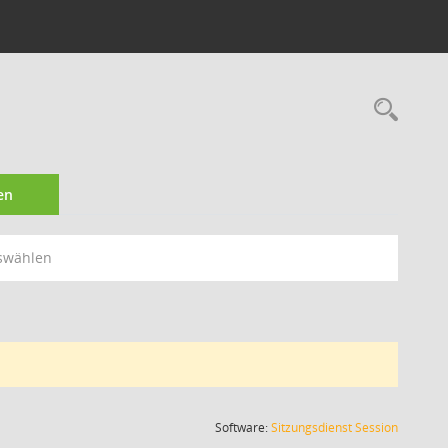
Rec
en
swählen
(Wird in
Software:
Sitzungsdienst
Session