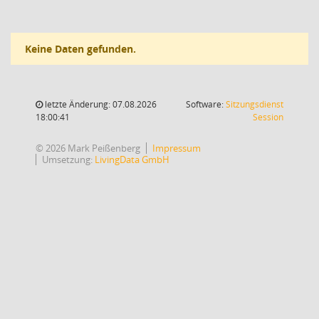
Keine Daten gefunden.
letzte Änderung: 07.08.2026
Software:
Sitzungsdienst
(Wird in
18:00:41
Session
© 2026 Mark Peißenberg
Impressum
Umsetzung:
LivingData GmbH