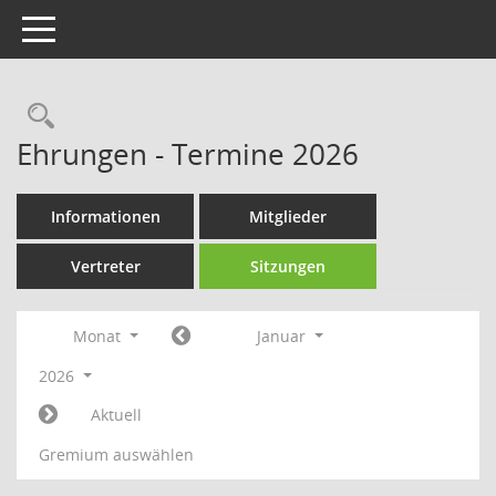
Toggle navigation
Rechercheauswahl
Ehrungen - Termine 2026
Informationen
Mitglieder
Vertreter
Sitzungen
Monat
Januar
2026
Aktuell
Gremium auswählen