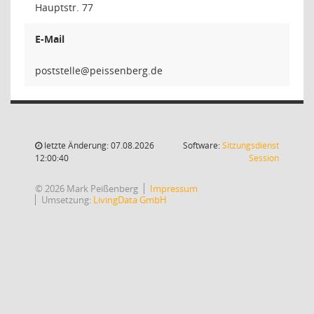
Hauptstr. 77
E-Mail
ellet
letzte Änderung: 07.08.2026
Software:
Sitzungsdienst
(Wird in
12:00:40
Session
© 2026 Mark Peißenberg
Impressum
Umsetzung:
LivingData GmbH