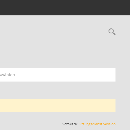
Rec
swählen
(Wird in
Software:
Sitzungsdienst
Session