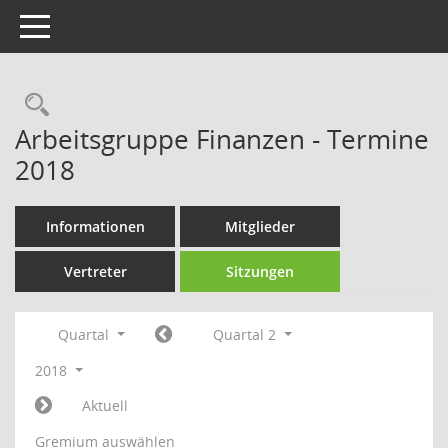
Toggle navigation
Rechercheauswahl
Arbeitsgruppe Finanzen - Termine
2018
Informationen
Mitglieder
Vertreter
Sitzungen
Quartal
Quartal 2
2018
Aktuell
Gremium auswählen