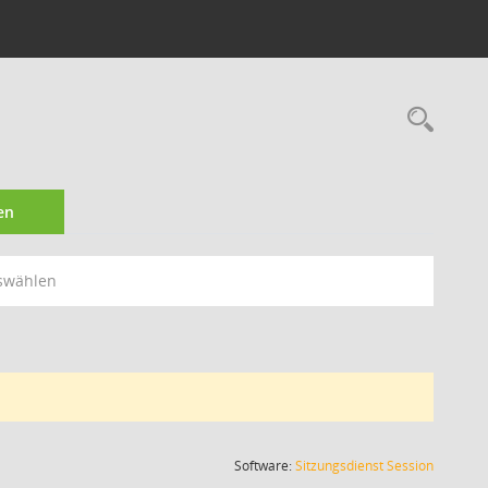
Rec
en
swählen
(Wird in
Software:
Sitzungsdienst
Session