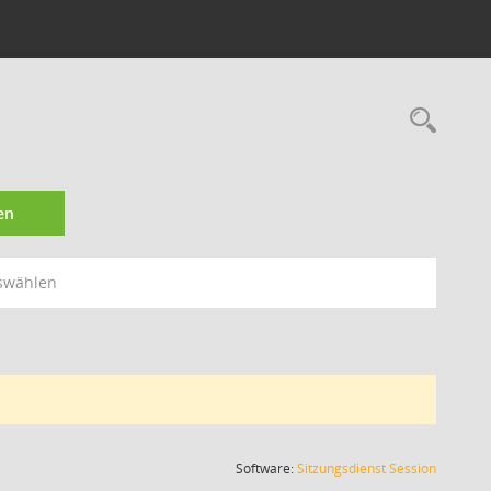
Rec
en
swählen
(Wird in
Software:
Sitzungsdienst
Session