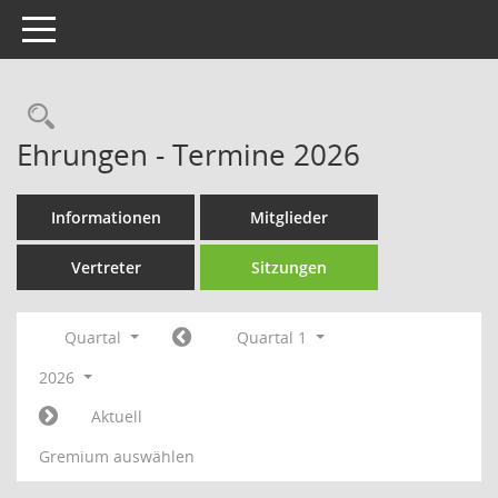
Toggle navigation
Rechercheauswahl
Ehrungen - Termine 2026
Informationen
Mitglieder
Vertreter
Sitzungen
Quartal
Quartal 1
2026
Aktuell
Gremium auswählen