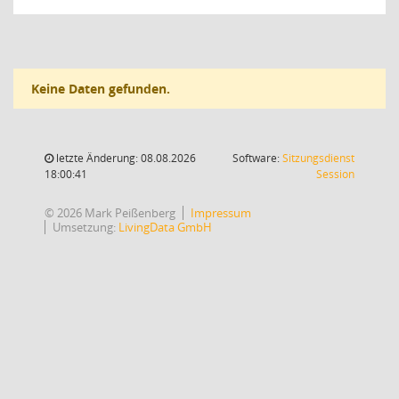
Keine Daten gefunden.
letzte Änderung: 08.08.2026
Software:
Sitzungsdienst
(Wird in
18:00:41
Session
© 2026 Mark Peißenberg
Impressum
Umsetzung:
LivingData GmbH