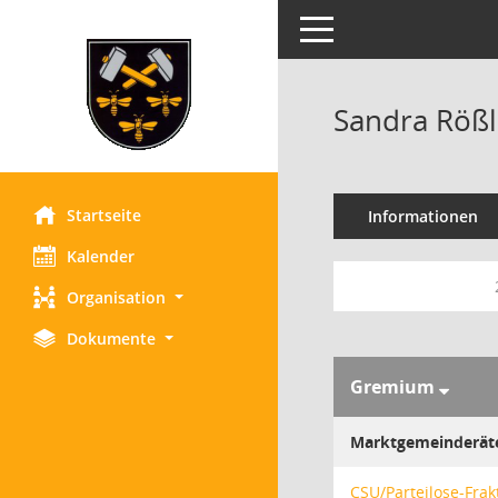
Toggle navigation
Sandra Röß
Startseite
Informationen
Kalender
Organisation
Dokumente
Gremium
Marktgemeinderät
CSU/Parteilose-Frak