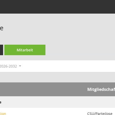
le
Mitarbeit
2026-2032
Mitgliedschaf
e
tion
CSU/Parteilose