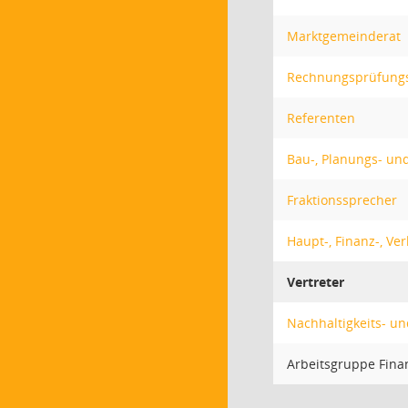
Marktgemeinderat
Rechnungsprüfung
Referenten
Bau-, Planungs- u
Fraktionssprecher
Haupt-, Finanz-, Ve
Vertreter
Nachhaltigkeits- u
Arbeitsgruppe Fina