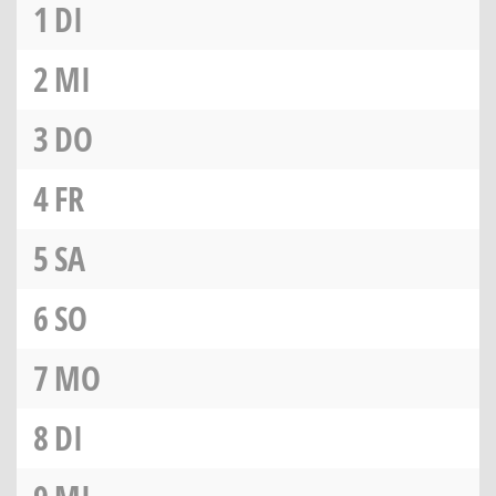
1
DI
2
MI
3
DO
4
FR
5
SA
6
SO
7
MO
8
DI