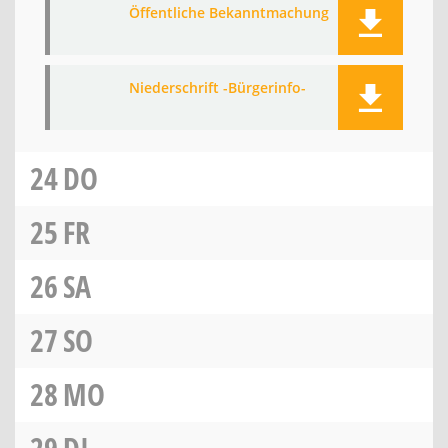
Öffentliche Bekanntmachung
Niederschrift -Bürgerinfo-
24
DO
25
FR
26
SA
27
SO
28
MO