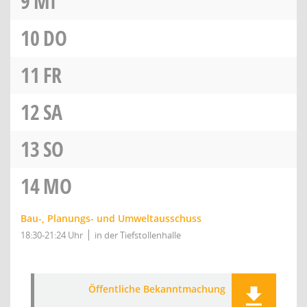
9
MI
10
DO
11
FR
12
SA
13
SO
14
MO
Bau-, Planungs- und Umweltausschuss
18:30-21:24 Uhr
in der Tiefstollenhalle
Öffentliche Bekanntmachung