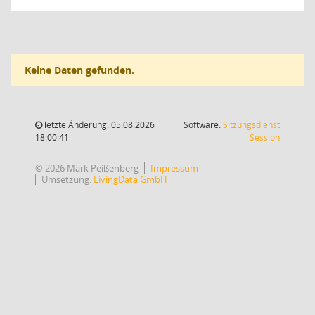
Keine Daten gefunden.
letzte Änderung: 05.08.2026
Software:
Sitzungsdienst
(Wird in
18:00:41
Session
© 2026 Mark Peißenberg
Impressum
Umsetzung:
LivingData GmbH