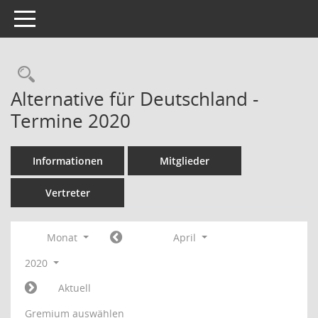
Toggle navigation
Rechercheauswahl
Alternative für Deutschland -
Termine 2020
Informationen
Mitglieder
Vertreter
Monat
April
2020
Aktuell
Gremium auswählen