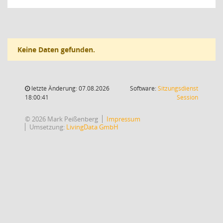
Keine Daten gefunden.
letzte Änderung: 07.08.2026
Software:
Sitzungsdienst
(Wird in
18:00:41
Session
© 2026 Mark Peißenberg
Impressum
Umsetzung:
LivingData GmbH