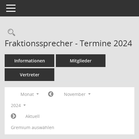
Toggle navigation
Rechercheauswahl
Fraktionssprecher - Termine 2024
Informationen
Mitglieder
Vertreter
Monat
November
2024
Aktuell
Gremium auswählen