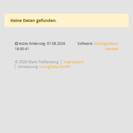
Keine Daten gefunden.
letzte Änderung: 07.08.2026
Software:
Sitzungsdienst
(Wird in
18:00:41
Session
© 2026 Mark Peißenberg
Impressum
Umsetzung:
LivingData GmbH