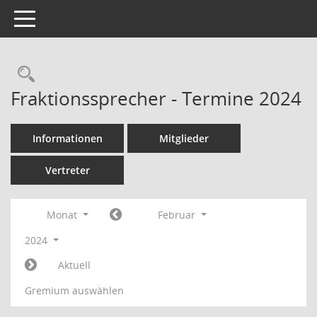
Toggle navigation
Rechercheauswahl
Fraktionssprecher - Termine 2024
Informationen
Mitglieder
Vertreter
Monat
Februar
2024
Aktuell
Gremium auswählen