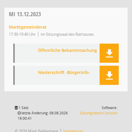
MI
13.12.2023
Marktgemeinderat
17:30-19:40 Uhr
im Sitzungssaal des Rathauses
Öffentliche Bekanntmachung
Niederschrift -Bürgerinfo-
1 Satz
Software:
(Wird in
letzte Änderung: 08.08.2026
Sitzungsdienst
Session
18:00:41
© 2026 Mark Peißenberg
Impressum