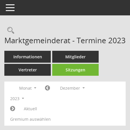
Toggle navigation
Rechercheauswahl
Marktgemeinderat - Termine 2023
Informationen
Mitglieder
Vertreter
Sitzungen
Monat
Dezember
2023
Aktuell
Gremium auswählen